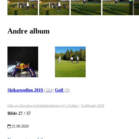
Andre album
Skikarusellen 2019
(264)
Golf
(9)
Oslo og Akershus bedriftsidrettskrets (n) 's Galleri
/
Golffinale 2020
Bilde
27
/
57
21.09.2020