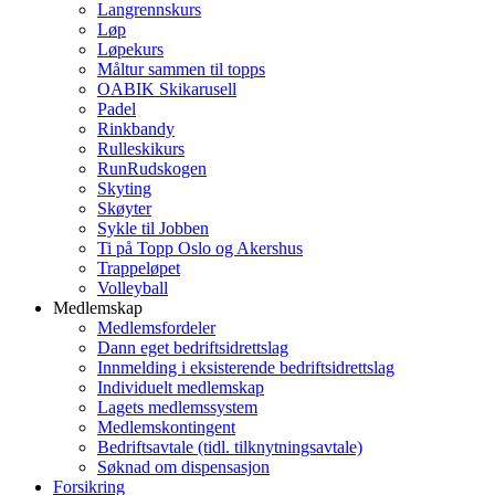
Langrennskurs
Løp
Løpekurs
Måltur sammen til topps
OABIK Skikarusell
Padel
Rinkbandy
Rulleskikurs
RunRudskogen
Skyting
Skøyter
Sykle til Jobben
Ti på Topp Oslo og Akershus
Trappeløpet
Volleyball
Medlemskap
Medlemsfordeler
Dann eget bedriftsidrettslag
Innmelding i eksisterende bedriftsidrettslag
Individuelt medlemskap
Lagets medlemssystem
Medlemskontingent
Bedriftsavtale (tidl. tilknytningsavtale)
Søknad om dispensasjon
Forsikring