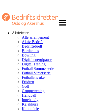
Veksle
navigasjon
Aktiviteter
Alle arrangement
Aktiv Bedrift
Bedriftsduell
Bordtennis
Bowling
Digital energipause
Digital Trening
Fotball Sommerserie
Fotball Vinterserie
Fotballens uke
Friidrett
Golf
Gruppetrening
Håndball
Innebandy
Kajakkurs
Kanoutleie