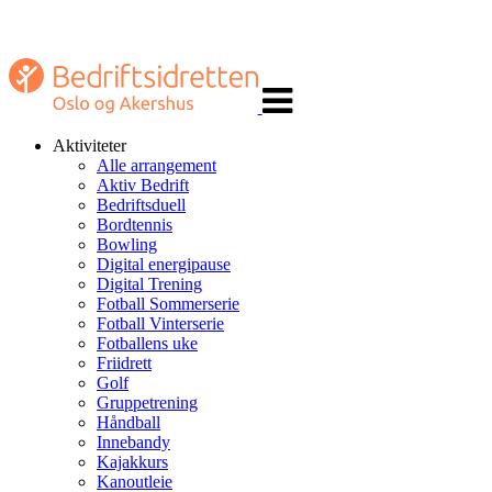
Veksle
navigasjon
Aktiviteter
Alle arrangement
Aktiv Bedrift
Bedriftsduell
Bordtennis
Bowling
Digital energipause
Digital Trening
Fotball Sommerserie
Fotball Vinterserie
Fotballens uke
Friidrett
Golf
Gruppetrening
Håndball
Innebandy
Kajakkurs
Kanoutleie