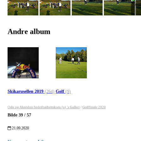
Andre album
Skikarusellen 2019
(264)
Golf
(9)
Oslo og Akershus bedriftsidrettskrets (n) 's Galleri
/
Golffinale 2020
Bilde
39
/
57
21.09.2020