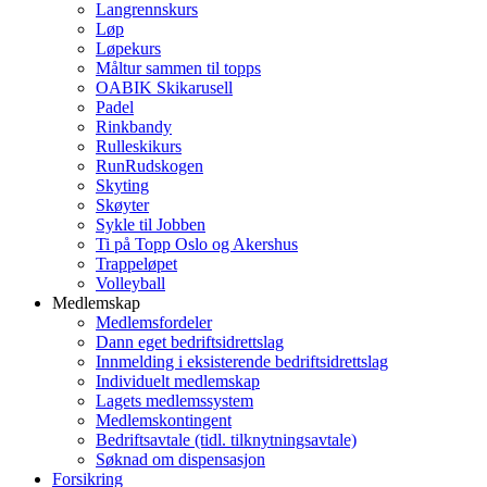
Langrennskurs
Løp
Løpekurs
Måltur sammen til topps
OABIK Skikarusell
Padel
Rinkbandy
Rulleskikurs
RunRudskogen
Skyting
Skøyter
Sykle til Jobben
Ti på Topp Oslo og Akershus
Trappeløpet
Volleyball
Medlemskap
Medlemsfordeler
Dann eget bedriftsidrettslag
Innmelding i eksisterende bedriftsidrettslag
Individuelt medlemskap
Lagets medlemssystem
Medlemskontingent
Bedriftsavtale (tidl. tilknytningsavtale)
Søknad om dispensasjon
Forsikring