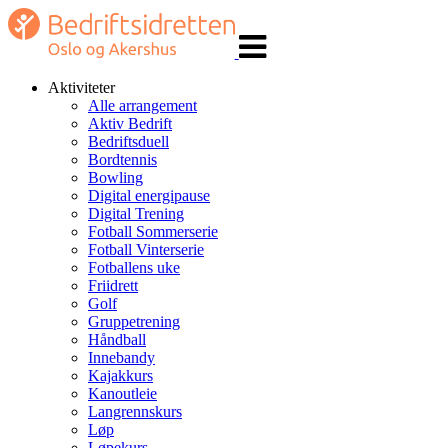
Veksle
navigasjon
Aktiviteter
Alle arrangement
Aktiv Bedrift
Bedriftsduell
Bordtennis
Bowling
Digital energipause
Digital Trening
Fotball Sommerserie
Fotball Vinterserie
Fotballens uke
Friidrett
Golf
Gruppetrening
Håndball
Innebandy
Kajakkurs
Kanoutleie
Langrennskurs
Løp
Løpekurs