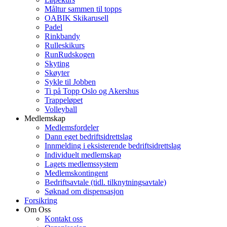
Måltur sammen til topps
OABIK Skikarusell
Padel
Rinkbandy
Rulleskikurs
RunRudskogen
Skyting
Skøyter
Sykle til Jobben
Ti på Topp Oslo og Akershus
Trappeløpet
Volleyball
Medlemskap
Medlemsfordeler
Dann eget bedriftsidrettslag
Innmelding i eksisterende bedriftsidrettslag
Individuelt medlemskap
Lagets medlemssystem
Medlemskontingent
Bedriftsavtale (tidl. tilknytningsavtale)
Søknad om dispensasjon
Forsikring
Om Oss
Kontakt oss