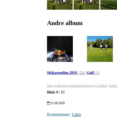
Andre album
Skikarusellen 2019
(264)
Golf
(9)
Oslo og Akershus bedriftsidrettskrets (n) 's Galleri
/
Golffi
Bilde
9
/
57
21.09.2020
Kommentarer
Liker