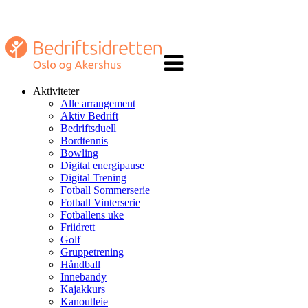
Veksle
navigasjon
Aktiviteter
Alle arrangement
Aktiv Bedrift
Bedriftsduell
Bordtennis
Bowling
Digital energipause
Digital Trening
Fotball Sommerserie
Fotball Vinterserie
Fotballens uke
Friidrett
Golf
Gruppetrening
Håndball
Innebandy
Kajakkurs
Kanoutleie