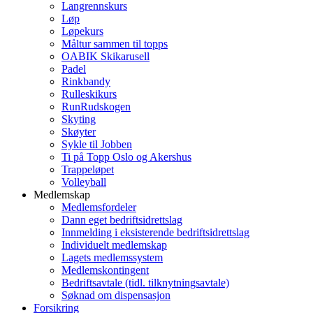
Langrennskurs
Løp
Løpekurs
Måltur sammen til topps
OABIK Skikarusell
Padel
Rinkbandy
Rulleskikurs
RunRudskogen
Skyting
Skøyter
Sykle til Jobben
Ti på Topp Oslo og Akershus
Trappeløpet
Volleyball
Medlemskap
Medlemsfordeler
Dann eget bedriftsidrettslag
Innmelding i eksisterende bedriftsidrettslag
Individuelt medlemskap
Lagets medlemssystem
Medlemskontingent
Bedriftsavtale (tidl. tilknytningsavtale)
Søknad om dispensasjon
Forsikring