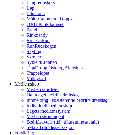
Langrennskurs
Løp
Løpekurs
Måltur sammen til topps
OABIK Skikarusell
Padel
Rinkbandy
Rulleskikurs
RunRudskogen
Skyting
Skøyter
Sykle til Jobben
Ti på Topp Oslo og Akershus
Trappeløpet
Volleyball
Medlemskap
Medlemsfordeler
Dann eget bedriftsidrettslag
Innmelding i eksisterende bedriftsidrettslag
Individuelt medlemskap
Lagets medlemssystem
Medlemskontingent
Bedriftsavtale (tidl. tilknytningsavtale)
Søknad om dispensasjon
Forsikring