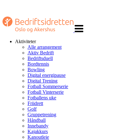
Veksle
navigasjon
Aktiviteter
Alle arrangement
Aktiv Bedrift
Bedriftsduell
Bordtennis
Bowling
Digital energipause
Digital Trening
Fotball Sommerserie
Fotball Vinterserie
Fotballens uke
Friidrett
Golf
Gruppetrening
Håndball
Innebandy
Kajakkurs
Kanoutleie