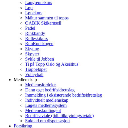
Langrennskurs
Løp
Løpekurs
Måltur sammen til topps
OABIK Skikarusell
Padel
Rinkbandy
Rulleskikurs
RunRudskogen
Skyting
Skøyter
Sykle til Jobben
Ti på Topp Oslo og Akershus
Trappeløpet
Volleyball
Medlemskap
Medlemsfordeler
Dann eget bedriftsidrettslag
Innmelding i eksisterende bedriftsidrettslag
Individuelt medlemskap
Lagets medlemssystem
Medlemskontingent
Bedriftsavtale (tidl. tilknytningsavtale)
Søknad om dispensasjon
Forsikring