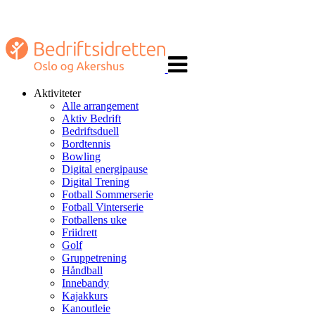
Veksle
navigasjon
Aktiviteter
Alle arrangement
Aktiv Bedrift
Bedriftsduell
Bordtennis
Bowling
Digital energipause
Digital Trening
Fotball Sommerserie
Fotball Vinterserie
Fotballens uke
Friidrett
Golf
Gruppetrening
Håndball
Innebandy
Kajakkurs
Kanoutleie