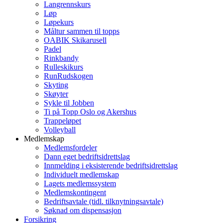
Langrennskurs
Løp
Løpekurs
Måltur sammen til topps
OABIK Skikarusell
Padel
Rinkbandy
Rulleskikurs
RunRudskogen
Skyting
Skøyter
Sykle til Jobben
Ti på Topp Oslo og Akershus
Trappeløpet
Volleyball
Medlemskap
Medlemsfordeler
Dann eget bedriftsidrettslag
Innmelding i eksisterende bedriftsidrettslag
Individuelt medlemskap
Lagets medlemssystem
Medlemskontingent
Bedriftsavtale (tidl. tilknytningsavtale)
Søknad om dispensasjon
Forsikring