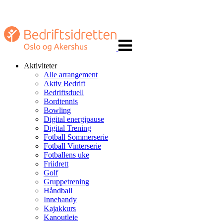
Veksle
navigasjon
Aktiviteter
Alle arrangement
Aktiv Bedrift
Bedriftsduell
Bordtennis
Bowling
Digital energipause
Digital Trening
Fotball Sommerserie
Fotball Vinterserie
Fotballens uke
Friidrett
Golf
Gruppetrening
Håndball
Innebandy
Kajakkurs
Kanoutleie