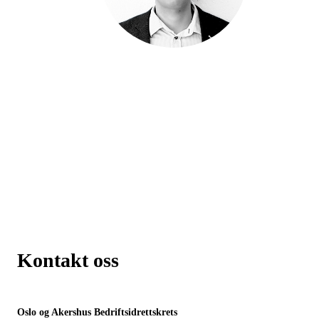
Moussa Elkam
Jeg hjelper dere i hele prosessen!
Tlf
941 61 577
moussa.elkam@bedriftsidretten.no
Kontakt oss
Oslo og Akershus Bedriftsidrettskrets