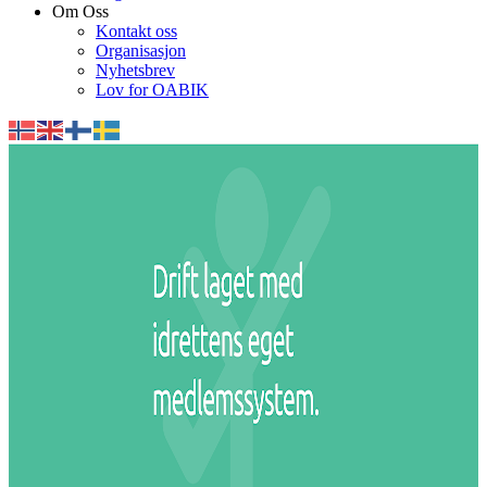
Om Oss
Kontakt oss
Organisasjon
Nyhetsbrev
Lov for OABIK