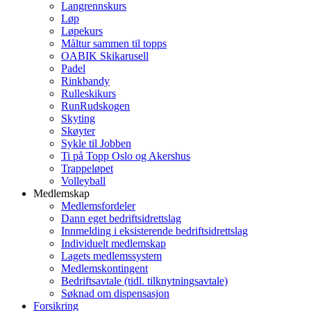
Langrennskurs
Løp
Løpekurs
Måltur sammen til topps
OABIK Skikarusell
Padel
Rinkbandy
Rulleskikurs
RunRudskogen
Skyting
Skøyter
Sykle til Jobben
Ti på Topp Oslo og Akershus
Trappeløpet
Volleyball
Medlemskap
Medlemsfordeler
Dann eget bedriftsidrettslag
Innmelding i eksisterende bedriftsidrettslag
Individuelt medlemskap
Lagets medlemssystem
Medlemskontingent
Bedriftsavtale (tidl. tilknytningsavtale)
Søknad om dispensasjon
Forsikring