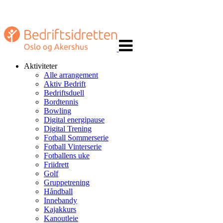
Veksle
navigasjon
Aktiviteter
Alle arrangement
Aktiv Bedrift
Bedriftsduell
Bordtennis
Bowling
Digital energipause
Digital Trening
Fotball Sommerserie
Fotball Vinterserie
Fotballens uke
Friidrett
Golf
Gruppetrening
Håndball
Innebandy
Kajakkurs
Kanoutleie