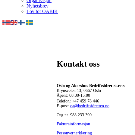
Organisasjon
Nyhetsbrev
Lov for OABIK
Kontakt oss
Oslo og Akershus Bedriftsidrettskrets
Brynsveien 13, 0667 Oslo
Åpent: 08.00-15.00
Telefon:
+47 459 78 446
E-post:
oa@bedriftsidretten.no
Org.nr. 988 233 390
Fakturainformasjon
Personvernerklæring