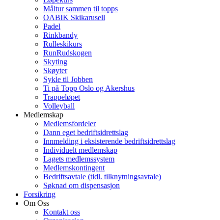
Måltur sammen til topps
OABIK Skikarusell
Padel
Rinkbandy
Rulleskikurs
RunRudskogen
Skyting
Skøyter
Sykle til Jobben
Ti på Topp Oslo og Akershus
Trappeløpet
Volleyball
Medlemskap
Medlemsfordeler
Dann eget bedriftsidrettslag
Innmelding i eksisterende bedriftsidrettslag
Individuelt medlemskap
Lagets medlemssystem
Medlemskontingent
Bedriftsavtale (tidl. tilknytningsavtale)
Søknad om dispensasjon
Forsikring
Om Oss
Kontakt oss