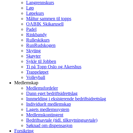
Langrennskurs
Løp
Løpekurs
Måltur sammen til topps
OABIK Skikarusell
Padel
Rinkbandy
Rulleskikurs
RunRudskogen
Skyting
Skøyter
Sykle til Jobben
Ti på Topp Oslo og Akershus
Trappeløpet
Volleyball
Medlemskap
Medlemsfordeler
Dann eget bedriftsidrettslag
Innmelding i eksisterende bedriftsidrettslag
Individuelt medlemskap
Lagets medlemssystem
Medlemskontingent
Bedriftsavtale (tidl. tilknytningsavtale)
Søknad om dispensasjon
Forsikring