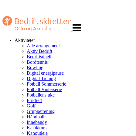
Veksle
navigasjon
Aktiviteter
Alle arrangement
Aktiv Bedrift
Bedriftsduell
Bordtennis
Bowling
Digital energipause
Digital Trening
Fotball Sommerserie
Fotball Vinterserie
Fotballens uke
Friidrett
Golf
Gruppetrening
Håndball
Innebandy
Kajakkurs
Kanoutleie