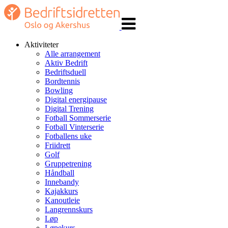
Veksle
navigasjon
Aktiviteter
Alle arrangement
Aktiv Bedrift
Bedriftsduell
Bordtennis
Bowling
Digital energipause
Digital Trening
Fotball Sommerserie
Fotball Vinterserie
Fotballens uke
Friidrett
Golf
Gruppetrening
Håndball
Innebandy
Kajakkurs
Kanoutleie
Langrennskurs
Løp
Løpekurs