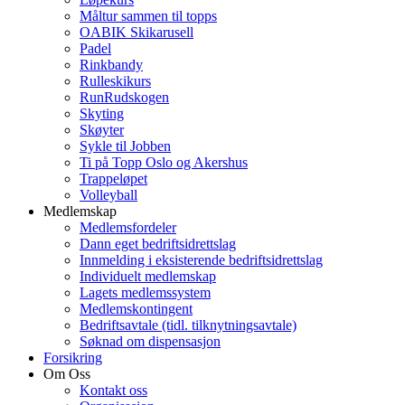
Måltur sammen til topps
OABIK Skikarusell
Padel
Rinkbandy
Rulleskikurs
RunRudskogen
Skyting
Skøyter
Sykle til Jobben
Ti på Topp Oslo og Akershus
Trappeløpet
Volleyball
Medlemskap
Medlemsfordeler
Dann eget bedriftsidrettslag
Innmelding i eksisterende bedriftsidrettslag
Individuelt medlemskap
Lagets medlemssystem
Medlemskontingent
Bedriftsavtale (tidl. tilknytningsavtale)
Søknad om dispensasjon
Forsikring
Om Oss
Kontakt oss