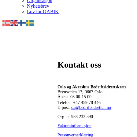
Organisasjon
Nyhetsbrev
Lov for OABIK
Kontakt oss
Oslo og Akershus Bedriftsidrettskrets
Brynsveien 13, 0667 Oslo
Åpent: 08.00-15.00
Telefon:
+47 459 78 446
E-post:
oa@bedriftsidretten.no
Org.nr. 988 233 390
Fakturainformasjon
Personvernerklæring