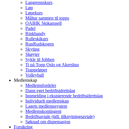
Langrennskurs
Løp
Løpekurs
Måltur sammen til topps
OABIK Skikarusell
Padel
Rinkbandy
Rulleskikurs
RunRudskogen
Skyting
Skøyter
Sykle til Jobben
Ti på Topp Oslo og Akershus
Trappeløpet
Volleyball
Medlemskap
Medlemsfordeler
Dann eget bedriftsidrettslag
Innmelding i eksisterende bedriftsidrettslag
Individuelt medlemskap
Lagets medlemssystem
Medlemskontingent
Bedriftsavtale (tidl. tilknytningsavtale)
Søknad om dispensasjon
Forsikring