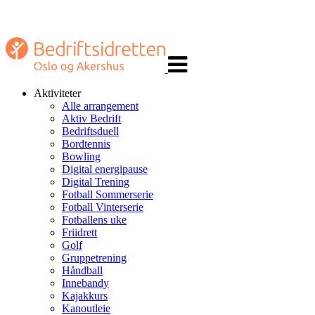
Veksle
navigasjon
Aktiviteter
Alle arrangement
Aktiv Bedrift
Bedriftsduell
Bordtennis
Bowling
Digital energipause
Digital Trening
Fotball Sommerserie
Fotball Vinterserie
Fotballens uke
Friidrett
Golf
Gruppetrening
Håndball
Innebandy
Kajakkurs
Kanoutleie