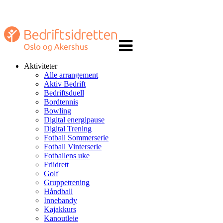
Veksle
navigasjon
Aktiviteter
Alle arrangement
Aktiv Bedrift
Bedriftsduell
Bordtennis
Bowling
Digital energipause
Digital Trening
Fotball Sommerserie
Fotball Vinterserie
Fotballens uke
Friidrett
Golf
Gruppetrening
Håndball
Innebandy
Kajakkurs
Kanoutleie