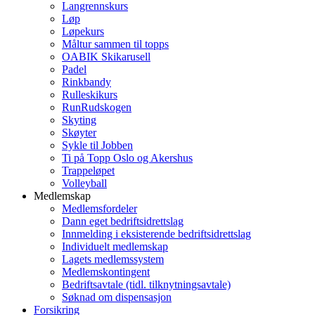
Langrennskurs
Løp
Løpekurs
Måltur sammen til topps
OABIK Skikarusell
Padel
Rinkbandy
Rulleskikurs
RunRudskogen
Skyting
Skøyter
Sykle til Jobben
Ti på Topp Oslo og Akershus
Trappeløpet
Volleyball
Medlemskap
Medlemsfordeler
Dann eget bedriftsidrettslag
Innmelding i eksisterende bedriftsidrettslag
Individuelt medlemskap
Lagets medlemssystem
Medlemskontingent
Bedriftsavtale (tidl. tilknytningsavtale)
Søknad om dispensasjon
Forsikring