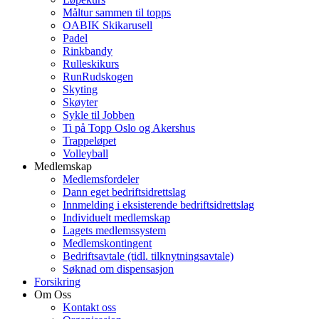
Måltur sammen til topps
OABIK Skikarusell
Padel
Rinkbandy
Rulleskikurs
RunRudskogen
Skyting
Skøyter
Sykle til Jobben
Ti på Topp Oslo og Akershus
Trappeløpet
Volleyball
Medlemskap
Medlemsfordeler
Dann eget bedriftsidrettslag
Innmelding i eksisterende bedriftsidrettslag
Individuelt medlemskap
Lagets medlemssystem
Medlemskontingent
Bedriftsavtale (tidl. tilknytningsavtale)
Søknad om dispensasjon
Forsikring
Om Oss
Kontakt oss