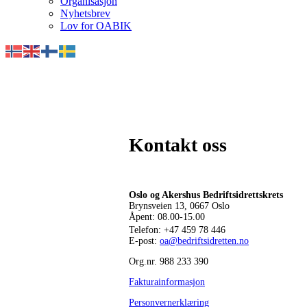
Organisasjon
Nyhetsbrev
Lov for OABIK
Kontakt oss
Oslo og Akershus Bedriftsidrettskrets
Brynsveien 13, 0667 Oslo
Åpent: 08.00-15.00
Telefon:
+47 459 78 446
E-post:
oa@bedriftsidretten.no
Org.nr. 988 233 390
Fakturainformasjon
Personvernerklæring