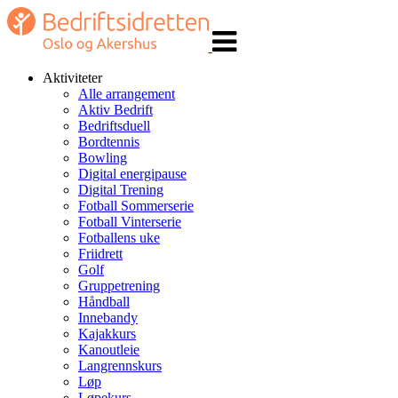
Veksle
navigasjon
Aktiviteter
Alle arrangement
Aktiv Bedrift
Bedriftsduell
Bordtennis
Bowling
Digital energipause
Digital Trening
Fotball Sommerserie
Fotball Vinterserie
Fotballens uke
Friidrett
Golf
Gruppetrening
Håndball
Innebandy
Kajakkurs
Kanoutleie
Langrennskurs
Løp
Løpekurs