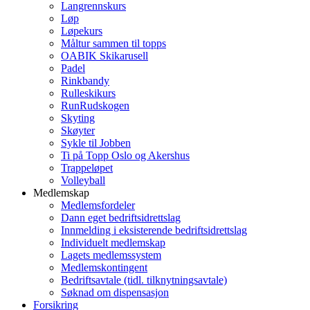
Langrennskurs
Løp
Løpekurs
Måltur sammen til topps
OABIK Skikarusell
Padel
Rinkbandy
Rulleskikurs
RunRudskogen
Skyting
Skøyter
Sykle til Jobben
Ti på Topp Oslo og Akershus
Trappeløpet
Volleyball
Medlemskap
Medlemsfordeler
Dann eget bedriftsidrettslag
Innmelding i eksisterende bedriftsidrettslag
Individuelt medlemskap
Lagets medlemssystem
Medlemskontingent
Bedriftsavtale (tidl. tilknytningsavtale)
Søknad om dispensasjon
Forsikring