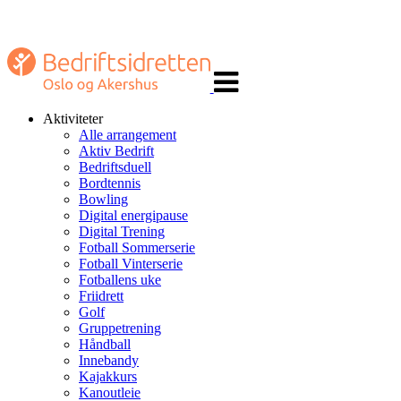
Veksle
navigasjon
Aktiviteter
Alle arrangement
Aktiv Bedrift
Bedriftsduell
Bordtennis
Bowling
Digital energipause
Digital Trening
Fotball Sommerserie
Fotball Vinterserie
Fotballens uke
Friidrett
Golf
Gruppetrening
Håndball
Innebandy
Kajakkurs
Kanoutleie