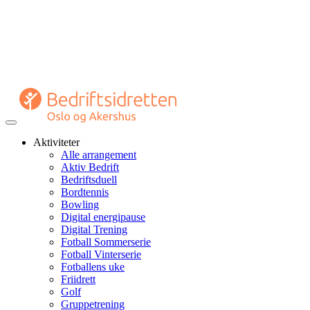
Veksle
navigasjon
Aktiviteter
Alle arrangement
Aktiv Bedrift
Bedriftsduell
Bordtennis
Bowling
Digital energipause
Digital Trening
Fotball Sommerserie
Fotball Vinterserie
Fotballens uke
Friidrett
Golf
Gruppetrening