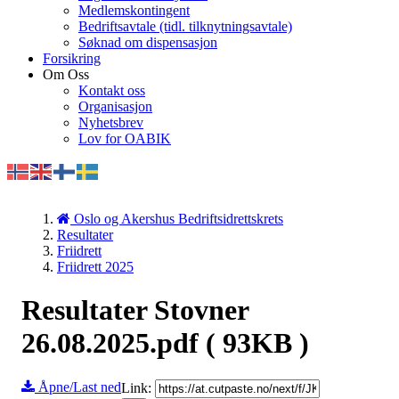
Medlemskontingent
Bedriftsavtale (tidl. tilknytningsavtale)
Søknad om dispensasjon
Forsikring
Om Oss
Kontakt oss
Organisasjon
Nyhetsbrev
Lov for OABIK
Oslo og Akershus Bedriftsidrettskrets
Resultater
Friidrett
Friidrett 2025
Resultater Stovner
26.08.2025.pdf
( 93KB )
Åpne/Last ned
Link: