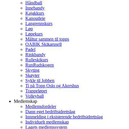
Håndball
Innebandy
Kajakkurs
Kanoutleie
Langrennskurs
Løp
Løpekurs
Måltur sammen til topps
OABIK Skikarusell
Padel
Rinkbandy
Rulleskikurs
RunRudskogen
Skyting
Skøyter
Sykle til Jobben
Ti på Topp Oslo og Akershus
Trappeløpet
Volleyball
Medlemskap
Medlemsfordeler
Dann eget bedriftsidrettslag
Innmelding i eksisterende bedriftsidrettslag
Individuelt medlemskap
Lagets medlemssystem