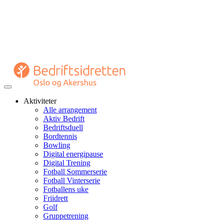
Veksle
navigasjon
Aktiviteter
Alle arrangement
Aktiv Bedrift
Bedriftsduell
Bordtennis
Bowling
Digital energipause
Digital Trening
Fotball Sommerserie
Fotball Vinterserie
Fotballens uke
Friidrett
Golf
Gruppetrening