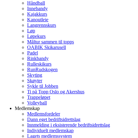
Håndball
Innebandy
Kajakkurs
Kanoutleie
Langrennskurs
Løp
Løpekurs
Måltur sammen til topps
OABIK Skikarusell
Padel
Rinkbandy
Rulleskikurs
RunRudskogen
Skyting
Skøyter
Sykle til Jobben
Ti på Topp Oslo og Akershus
Trappeløpet
Volleyball
Medlemskap
Medlemsfordeler
Dann eget bedriftsidrettslag
Innmelding i eksisterende bedriftsidrettslag
Individuelt medlemskap
Lagets medlemssystem