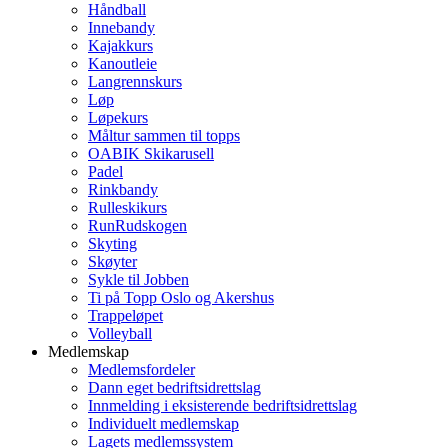
Håndball
Innebandy
Kajakkurs
Kanoutleie
Langrennskurs
Løp
Løpekurs
Måltur sammen til topps
OABIK Skikarusell
Padel
Rinkbandy
Rulleskikurs
RunRudskogen
Skyting
Skøyter
Sykle til Jobben
Ti på Topp Oslo og Akershus
Trappeløpet
Volleyball
Medlemskap
Medlemsfordeler
Dann eget bedriftsidrettslag
Innmelding i eksisterende bedriftsidrettslag
Individuelt medlemskap
Lagets medlemssystem