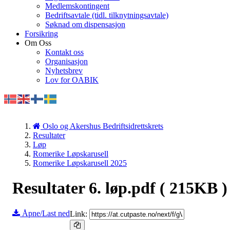
Medlemskontingent
Bedriftsavtale (tidl. tilknytningsavtale)
Søknad om dispensasjon
Forsikring
Om Oss
Kontakt oss
Organisasjon
Nyhetsbrev
Lov for OABIK
Oslo og Akershus Bedriftsidrettskrets
Resultater
Løp
Romerike Løpskarusell
Romerike Løpskarusell 2025
Resultater 6. løp.pdf
( 215KB )
Åpne/Last ned
Link: