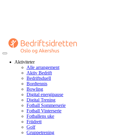
Veksle
navigasjon
Aktiviteter
Alle arrangement
Aktiv Bedrift
Bedriftsduell
Bordtennis
Bowling
Digital energipause
Digital Trening
Fotball Sommerserie
Fotball Vinterserie
Fotballens uke
Friidrett
Golf
Gruppetrening